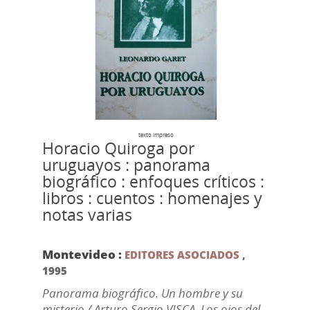
texto impreso
Horacio Quiroga por
uruguayos : panorama
biográfico : enfoques críticos :
libros : cuentos : homenajes y
notas varias
Montevideo :
EDITORES ASOCIADOS
,
1995
Panorama biográfico. Un hombre y su
misterio / Arturo Sergio VISCA. Los ojos del