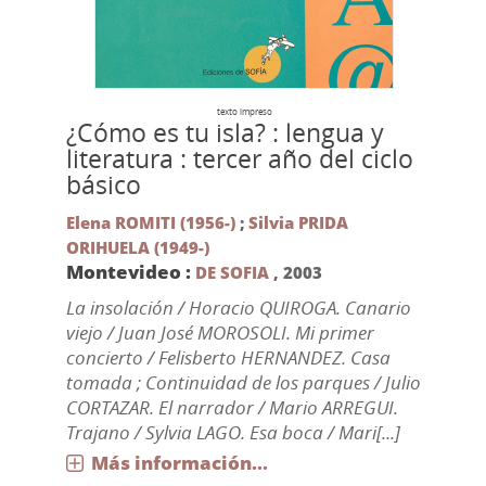
texto impreso
¿Cómo es tu isla? : lengua y
literatura : tercer año del ciclo
básico
Elena ROMITI (1956-)
;
Silvia PRIDA
ORIHUELA (1949-)
Montevideo :
DE SOFIA
,
2003
La insolación / Horacio QUIROGA. Canario
viejo / Juan José MOROSOLI. Mi primer
concierto / Felisberto HERNANDEZ. Casa
tomada ; Continuidad de los parques / Julio
CORTAZAR. El narrador / Mario ARREGUI.
Trajano / Sylvia LAGO. Esa boca / Mari[...]
Más información...