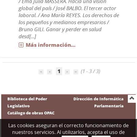
/ Ema Julia MASSERA. Hacia una visión
global del país / José BALBO. El tercer actor
laboral. / Ana María REYES. Los derechos de
los pequeños y medianos empresarios /
Bruno GILI. Ganar y perder en salud
desd[...]
Más información...
1
(1 - 3 / 3)
Biblioteca del Poder
Dirección de Informática
Legislativo
Parlamentaria
Catálogo de obras OPAC
Las cookies aseguran el correcto funcionamiento de
nuestros servicios. Al utilizarlos, acepta el uso de