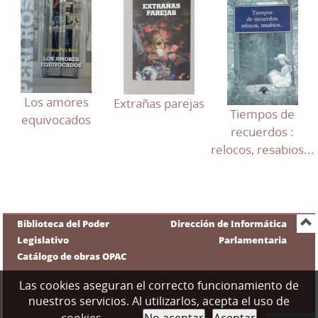
Los amores
Extrañas parejas
Tiempos de
equivocados
recuerdos :
relocos, resabios...
Biblioteca del Poder
Dirección de Informática
Legislativo
Parlamentaria
Catálogo de obras OPAC
Las cookies aseguran el correcto funcionamiento de
nuestros servicios. Al utilizarlos, acepta el uso de