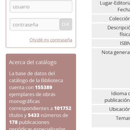
Lugar-Editoria
Fecha
Colecció
Descripci
físic
Olvidé mi contraseña
ISBN
Nota general
Acerca del catálogo
La base de datos del
catálogo de la Biblioteca
cuenta con
155389
Idioma 
ejemplares de obras
publicación
monográficas
correspondientes a
101752
Ubicació
títulos y
5433
números de
Temas
178
publicaciones
periódicas especializadas.