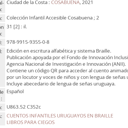
Ciudad de la Costa :
COSABUENA
, 2021
l-
:
Colección Infantil Accesible Cosabuena ; 2
n:
31 [2] : il.
ón
a:
978-9915-9355-0-8
:
Edición en escritura alfabética y sistema Braille.
:
Publicación apoyada por el Fondo de Innovación Inclus
Agencia Nacional de Investigación e Innovación (ANII).
Contiene un código QR para acceder al cuento animado
por un locutor y voces de niños y con lengua de señas
Incluye abecedario de lengua de señas uruguaya.
Español
de
 :
U863.52 C352c
n:
CUENTOS INFANTILES URUGUAYOS EN BRAILLE
:
LIBROS PARA CIEGOS