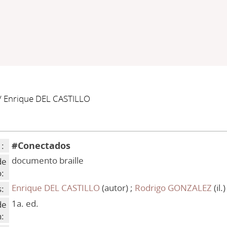
/ Enrique DEL CASTILLO
#Conectados
 :
documento braille
de
:
Enrique DEL CASTILLO
(autor) ;
Rodrigo GONZALEZ
(il.)
:
1a. ed.
de
n: