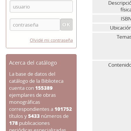
Descripci
físic
ISBN
Ubicació
Temas
Olvidé mi contraseña
Acerca del catálogo
Contenido
La base de datos del
catálogo de la Biblioteca
cuenta con
155389
ejemplares de obras
monográficas
correspondientes a
101752
títulos y
5433
números de
178
publicaciones
periódicas especializadas.