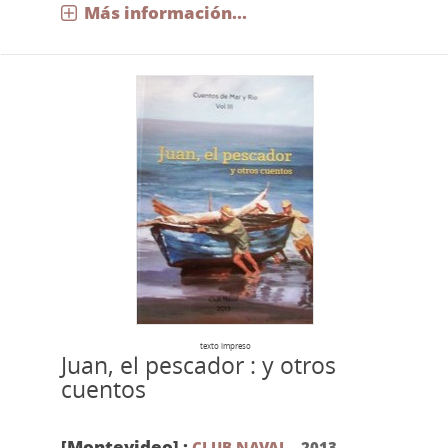
Más información...
texto impreso
Juan, el pescador : y otros
cuentos
[Montevideo] :
CLUB NAVAL
,
2013