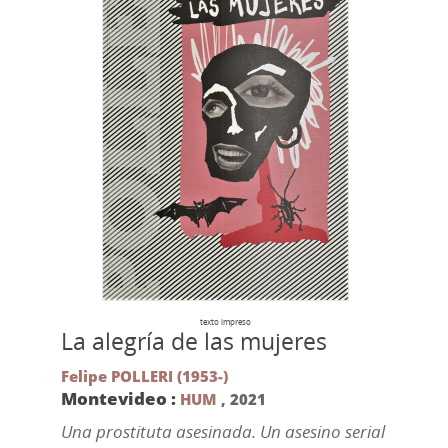
texto impreso
La alegría de las mujeres
Felipe POLLERI (1953-)
Montevideo :
HUM
,
2021
Una prostituta asesinada. Un asesino serial