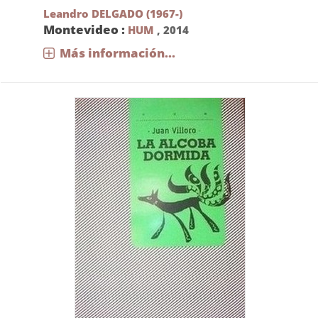
Leandro DELGADO (1967-)
Montevideo :
HUM
,
2014
Más información...