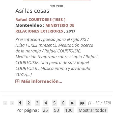
texto impreso
Así las cosas
Rafael COURTOISIE (1958-)
Montevideo :
MINISTERIO DE
RELACIONES EXTERIORES
,
2017
Presentación : poesía para el siglo XXI /
Nilsa PEREZ (present.). Meditación acerca
de la naranja / Rafael COURTOISIE.
Meditación temprana sobre el apio / Rafael
COURTOISIE. Una piedra de sal / Rafael
COURTOISIE. Música íntima y lavándula
vera /[...]
Más información...
1
2
3
4
5
6
(1 - 15 / 178)
Por página :
25
50
100
Mostrar todos