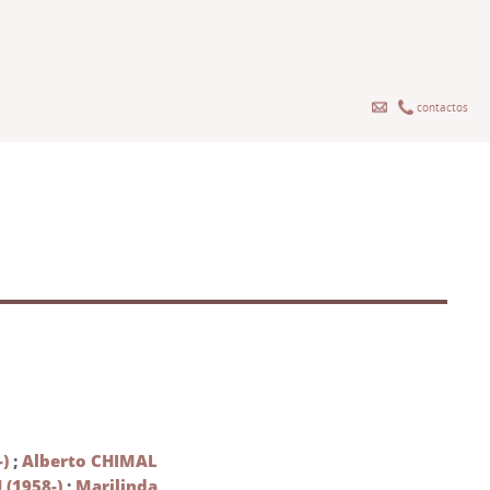
contactos
)
;
Alberto CHIMAL
(1958-)
;
Marilinda