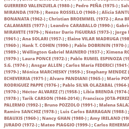
GUERRERO VALENZUELA (1980-)
;
Pedro PEÑA (1975-)
;
Sal
MIRANDA (1978-)
;
Renzo ROSSELLO (1960-)
;
Alicia SANT
BONANATA (1962-)
;
Christian BROEMMEL (1972-)
;
Ana B
CALAMARES (1977-)
;
Leandro CARABALLO (1990-)
;
Gabr
MIRAVETE (1979-)
;
Néstor Darío FIGUERAS (1973-)
;
Jorge
(1961-)
;
Ana SOLARI (1957-)
;
Elaine VILAR MADRUGA (198
(1960-)
;
Hank T. COHEN (1990-)
;
Pablo DOBRININ (1970-)
(1989-)
;
Wéllington Gabriel MAINERO (1937-)
;
Ximena R
(1979-)
;
Laura PONCE (1972-)
;
Pablo RUMEL ESPINOZA (19
S.G. (1974-)
;
Ansgar ALLEN
;
Carlos María FEDERICI (1941-
(1979-)
;
Mónica MARCHESKY (1959-)
;
Stephany MENDEZ (
ECHEVERRIA (1971-)
;
Alvaro PANDIANI (1965-)
;
Mario PON
RODRIGUEZ PAPPE (1976-)
;
Pablo SILVA OLAZABAL (1964-
(1970-)
;
Héctor ALVAREZ (?) (1958-)
;
Libia BRENDA (1974-
(1978-)
;
Tarik CARSON (1946-2014)
;
Francisco JOTA-PEREZ
PALERMO (1992-)
;
Bruno POZZOLO (1991-)
;
Malena SALAZ
Ramiro SANCHIZ (1978-)
;
Luis Carlos BARRAGAN (1988-)
BEAUXIS (1960-)
;
Nancy GHAN (1980-)
;
Amy IRELAND (198
JURADO (1972-)
;
Mateo PIAGGIO (1999-)
;
Carlos REHER