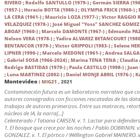
RIVERO
;
Rodolfo SANTULLO (1979-)
;
Germán SIERRA (196
(1957-)
;
Horacio BOTTA (1980-)
;
OLYMPIA FRICK (1960-)
;
LA CERA (1961-)
;
Mauricio LOZA (1977-)
;
Víctor RAGGIO R
VELAZQUEZ (1978-)
;
José Miguel "Yoss" SANCHEZ GOMEZ 
ABOAF (1960-)
;
Marcelo DAMONTE (1967-)
;
Edmundo PAZ
Nelson VERA (1978-)
;
Yadira ALVAREZ BETANCOURT (1980
BENTANCOR (1979-)
;
Víctor GRIPPOLI (1983-)
;
Selene HEK
LIPNER (1990-)
;
Marcelo MEDONE (1961-)
;
Andrea SALGA
;
Gabriel SOSA (1966-2024)
;
Marina TENA TENA
;
Claudia
Rodrigo BASTIDAS (1979-)
;
Paula CASTILLO (1998-)
;
Juan
;
Luna MARTINEZ (2002-)
;
Daniel MONJE ABRIL (1976-)
;
K
Montevideo :
MIG21
,
2021
Contaminación futura es un laboratorio narrativo que c
autores consagrados con ficciones rescatadas de las data
trabajos de autores primerizos. Entre sus matraces, retorta
núcleos de IA, la narra[...]
Celenterado / Tatiana CARSEN. v. 1. Lactar para defenders
1. El bosque que crece por las noches / Pablo DOBRININ. v.
GONZALEZ. v. 1. El pórtico / Wéllington Gabriel MAINERO. v