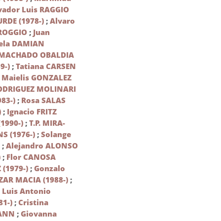
vador Luis RAGGIO
URDE (1978-)
;
Alvaro
ROGGIO
;
Juan
iela DAMIAN
 MACHADO OBALDIA
9-)
;
Tatiana CARSEN
;
Maielis GONZALEZ
ODRIGUEZ MOLINARI
83-)
;
Rosa SALAS
)
;
Ignacio FRITZ
1990-)
;
T.P. MIRA-
S (1976-)
;
Solange
)
;
Alejandro ALONSO
)
;
Flor CANOSA
 (1979-)
;
Gonzalo
AR MACIA (1988-)
;
;
Luis Antonio
1-)
;
Cristina
MANN
;
Giovanna