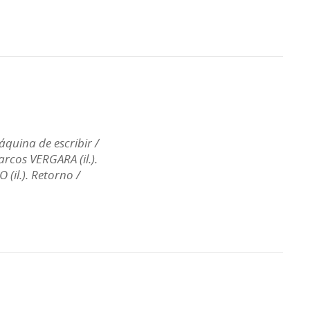
áquina de escribir /
arcos VERGARA (il.).
(il.). Retorno /