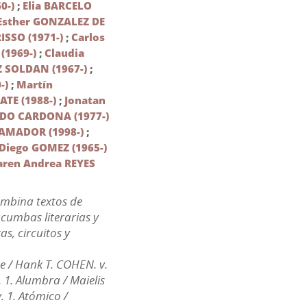
0-)
;
Elia BARCELO
Esther GONZALEZ DE
ISSO (1971-)
;
Carlos
(1969-)
;
Claudia
 SOLDAN (1967-)
;
-)
;
Martín
ATE (1988-)
;
Jonatan
DO CARDONA (1977-)
 AMADOR (1998-)
;
 Diego GOMEZ (1965-)
aren Andrea REYES
ombina textos de
cumbas literarias y
s, circuitos y
e / Hank T. COHEN. v.
 1. Alumbra / Maielis
. 1. Atómico /