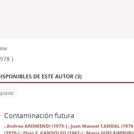
utor
978-)
SPONIBLES DE ESTE AUTOR (3)
squeda
Contaminación futura
;
Andrea ARISMENDI (1975-)
;
Juan Manuel CANDAL (1976-
(1970-)
;
Elvio E. GANDOLFO (1947-)
;
María GUEÇAIMBURU 