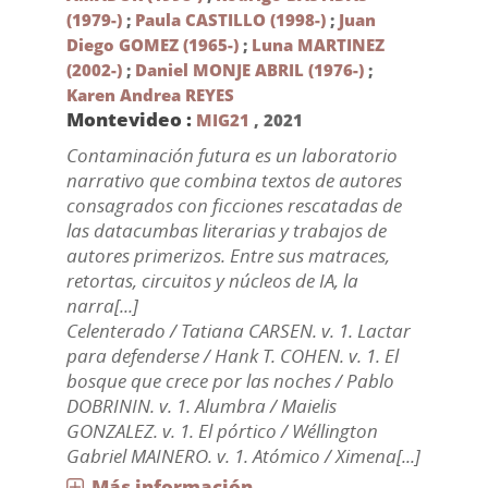
(1979-)
;
Paula CASTILLO (1998-)
;
Juan
Diego GOMEZ (1965-)
;
Luna MARTINEZ
(2002-)
;
Daniel MONJE ABRIL (1976-)
;
Karen Andrea REYES
Montevideo :
MIG21
,
2021
Contaminación futura es un laboratorio
narrativo que combina textos de autores
consagrados con ficciones rescatadas de
las datacumbas literarias y trabajos de
autores primerizos. Entre sus matraces,
retortas, circuitos y núcleos de IA, la
narra[...]
Celenterado / Tatiana CARSEN. v. 1. Lactar
para defenderse / Hank T. COHEN. v. 1. El
bosque que crece por las noches / Pablo
DOBRININ. v. 1. Alumbra / Maielis
GONZALEZ. v. 1. El pórtico / Wéllington
Gabriel MAINERO. v. 1. Atómico / Ximena[...]
Más información...