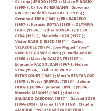
Cristina JURADO (1972-)
;
Mateo PIAGGIO
(1999-)
;
Carlos REHERMANN
;
Giovanna
RIVERO
;
Rodolfo SANTULLO (1979-)
;
Germán SIERRA (1960-)
;
Elia BARCELO
(1957-)
;
Horacio BOTTA (1980-)
;
OLYMPIA
FRICK (1960-)
;
Esther GONZALEZ DE LA
CERA (1961-)
;
Mauricio LOZA (1977-)
;
Víctor RAGGIO RISSO (1971-)
;
Carlos
VELAZQUEZ (1978-)
;
José Miguel "Yoss"
SANCHEZ GOMEZ (1969-)
;
Claudia ABOAF
(1960-)
;
Marcelo DAMONTE (1967-)
;
Edmundo PAZ SOLDAN (1967-)
;
Nelson
VERA (1978-)
;
Yadira ALVAREZ
BETANCOURT (1980-)
;
Martín BENTANCOR
(1979-)
;
Víctor GRIPPOLI (1983-)
;
Selene
HEKATE (1988-)
;
Jonatan LIPNER (1990-)
;
Marcelo MEDONE (1961-)
;
Andrea
SALGADO CARDONA (1977-)
;
Gabriel SOSA
(1966-2024)
;
Marina TENA TENA
;
Claudia
AMADOR (1998-)
;
Rodrigo BASTIDAS