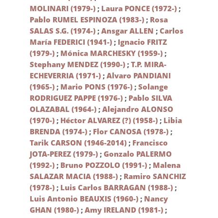
MOLINARI (1979-)
;
Laura PONCE (1972-)
;
Pablo RUMEL ESPINOZA (1983-)
;
Rosa
SALAS S.G. (1974-)
;
Ansgar ALLEN
;
Carlos
María FEDERICI (1941-)
;
Ignacio FRITZ
(1979-)
;
Mónica MARCHESKY (1959-)
;
Stephany MENDEZ (1990-)
;
T.P. MIRA-
ECHEVERRIA (1971-)
;
Alvaro PANDIANI
(1965-)
;
Mario PONS (1976-)
;
Solange
RODRIGUEZ PAPPE (1976-)
;
Pablo SILVA
OLAZABAL (1964-)
;
Alejandro ALONSO
(1970-)
;
Héctor ALVAREZ (?) (1958-)
;
Libia
BRENDA (1974-)
;
Flor CANOSA (1978-)
;
Tarik CARSON (1946-2014)
;
Francisco
JOTA-PEREZ (1979-)
;
Gonzalo PALERMO
(1992-)
;
Bruno POZZOLO (1991-)
;
Malena
SALAZAR MACIA (1988-)
;
Ramiro SANCHIZ
(1978-)
;
Luis Carlos BARRAGAN (1988-)
;
Luis Antonio BEAUXIS (1960-)
;
Nancy
GHAN (1980-)
;
Amy IRELAND (1981-)
;