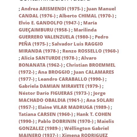
;
Andrea ARISMENDI (1975-)
;
Juan Manuel
CANDAL (1976-)
;
Alberto CHIMAL (1970-)
;
Elvio E. GANDOLFO (1947-)
;
María
GUEÇAIMBURU (1958-)
;
Marilinda
GUERRERO VALENZUELA (1980-)
;
Pedro
PEÑA (1975-)
;
Salvador Luis RAGGIO
MIRANDA (1978-)
;
Renzo ROSSELLO (1960-)
;
Alicia SANTURDE (1978-)
;
Alvaro
BONANATA (1962-)
;
Christian BROEMMEL
(1972-)
;
Ana BROGGIO
;
Juan CALAMARES
(1977-)
;
Leandro CARABALLO (1990-)
;
Gabriela DAMIAN MIRAVETE (1979-)
;
Néstor Darío FIGUERAS (1973-)
;
Jorge
MACHADO OBALDIA (1961-)
;
Ana SOLARI
(1957-)
;
Elaine VILAR MADRUGA (1989-)
;
Tatiana CARSEN (1960-)
;
Hank T. COHEN
(1990-)
;
Pablo DOBRININ (1970-)
;
Maielis
GONZALEZ (1989-)
;
Wéllington Gabriel
MAINERO (1937-)
;
Ximena RODRIGUEZ