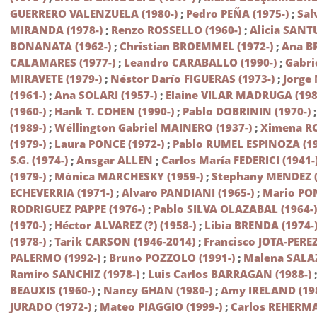
GUERRERO VALENZUELA (1980-)
;
Pedro PEÑA (1975-)
;
Sal
MIRANDA (1978-)
;
Renzo ROSSELLO (1960-)
;
Alicia SANT
BONANATA (1962-)
;
Christian BROEMMEL (1972-)
;
Ana B
CALAMARES (1977-)
;
Leandro CARABALLO (1990-)
;
Gabr
MIRAVETE (1979-)
;
Néstor Darío FIGUERAS (1973-)
;
Jorge
(1961-)
;
Ana SOLARI (1957-)
;
Elaine VILAR MADRUGA (198
(1960-)
;
Hank T. COHEN (1990-)
;
Pablo DOBRININ (1970-)
(1989-)
;
Wéllington Gabriel MAINERO (1937-)
;
Ximena R
(1979-)
;
Laura PONCE (1972-)
;
Pablo RUMEL ESPINOZA (19
S.G. (1974-)
;
Ansgar ALLEN
;
Carlos María FEDERICI (1941-
(1979-)
;
Mónica MARCHESKY (1959-)
;
Stephany MENDEZ (
ECHEVERRIA (1971-)
;
Alvaro PANDIANI (1965-)
;
Mario PON
RODRIGUEZ PAPPE (1976-)
;
Pablo SILVA OLAZABAL (1964-
(1970-)
;
Héctor ALVAREZ (?) (1958-)
;
Libia BRENDA (1974-
(1978-)
;
Tarik CARSON (1946-2014)
;
Francisco JOTA-PEREZ
PALERMO (1992-)
;
Bruno POZZOLO (1991-)
;
Malena SALAZ
Ramiro SANCHIZ (1978-)
;
Luis Carlos BARRAGAN (1988-)
BEAUXIS (1960-)
;
Nancy GHAN (1980-)
;
Amy IRELAND (198
JURADO (1972-)
;
Mateo PIAGGIO (1999-)
;
Carlos REHER