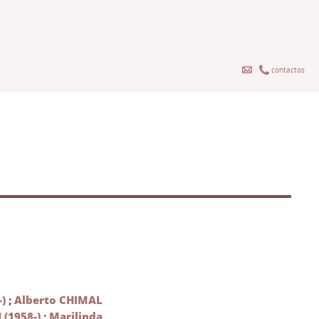
contactos
)
;
Alberto CHIMAL
(1958-)
;
Marilinda