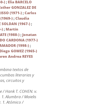
0-)
;
Elia BARCELO
Esther GONZALEZ DE
ISSO (1971-)
;
Carlos
(1969-)
;
Claudia
 SOLDAN (1967-)
;
-)
;
Martín
ATE (1988-)
;
Jonatan
DO CARDONA (1977-)
 AMADOR (1998-)
;
 Diego GOMEZ (1965-)
aren Andrea REYES
ombina textos de
cumbas literarias y
s, circuitos y
e / Hank T. COHEN. v.
 1. Alumbra / Maielis
. 1. Atómico /