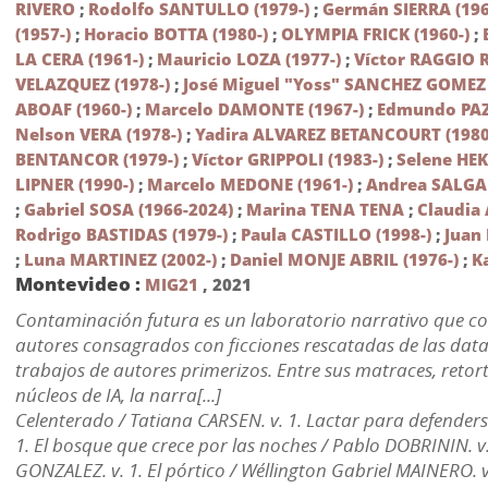
RIVERO
;
Rodolfo SANTULLO (1979-)
;
Germán SIERRA (196
(1957-)
;
Horacio BOTTA (1980-)
;
OLYMPIA FRICK (1960-)
;
LA CERA (1961-)
;
Mauricio LOZA (1977-)
;
Víctor RAGGIO R
VELAZQUEZ (1978-)
;
José Miguel "Yoss" SANCHEZ GOMEZ 
ABOAF (1960-)
;
Marcelo DAMONTE (1967-)
;
Edmundo PAZ
Nelson VERA (1978-)
;
Yadira ALVAREZ BETANCOURT (1980
BENTANCOR (1979-)
;
Víctor GRIPPOLI (1983-)
;
Selene HEK
LIPNER (1990-)
;
Marcelo MEDONE (1961-)
;
Andrea SALGA
;
Gabriel SOSA (1966-2024)
;
Marina TENA TENA
;
Claudia
Rodrigo BASTIDAS (1979-)
;
Paula CASTILLO (1998-)
;
Juan
;
Luna MARTINEZ (2002-)
;
Daniel MONJE ABRIL (1976-)
;
K
Montevideo :
MIG21
,
2021
Contaminación futura es un laboratorio narrativo que c
autores consagrados con ficciones rescatadas de las data
trabajos de autores primerizos. Entre sus matraces, retorta
núcleos de IA, la narra[...]
Celenterado / Tatiana CARSEN. v. 1. Lactar para defenders
1. El bosque que crece por las noches / Pablo DOBRININ. v.
GONZALEZ. v. 1. El pórtico / Wéllington Gabriel MAINERO. v