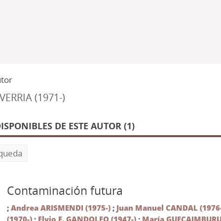
utor
VERRIA (1971-)
SPONIBLES DE ESTE AUTOR (1)
squeda
Contaminación futura
;
Andrea ARISMENDI (1975-)
;
Juan Manuel CANDAL (1976-
(1970-)
;
Elvio E. GANDOLFO (1947-)
;
María GUEÇAIMBURU 