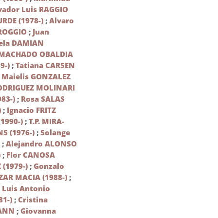
vador Luis RAGGIO
URDE (1978-)
;
Alvaro
ROGGIO
;
Juan
iela DAMIAN
 MACHADO OBALDIA
9-)
;
Tatiana CARSEN
;
Maielis GONZALEZ
ODRIGUEZ MOLINARI
83-)
;
Rosa SALAS
)
;
Ignacio FRITZ
1990-)
;
T.P. MIRA-
S (1976-)
;
Solange
)
;
Alejandro ALONSO
)
;
Flor CANOSA
 (1979-)
;
Gonzalo
AR MACIA (1988-)
;
;
Luis Antonio
1-)
;
Cristina
MANN
;
Giovanna