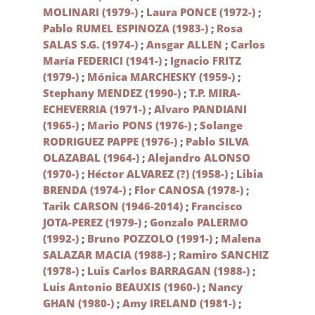
MOLINARI (1979-)
;
Laura PONCE (1972-)
;
Pablo RUMEL ESPINOZA (1983-)
;
Rosa
SALAS S.G. (1974-)
;
Ansgar ALLEN
;
Carlos
María FEDERICI (1941-)
;
Ignacio FRITZ
(1979-)
;
Mónica MARCHESKY (1959-)
;
Stephany MENDEZ (1990-)
;
T.P. MIRA-
ECHEVERRIA (1971-)
;
Alvaro PANDIANI
(1965-)
;
Mario PONS (1976-)
;
Solange
RODRIGUEZ PAPPE (1976-)
;
Pablo SILVA
OLAZABAL (1964-)
;
Alejandro ALONSO
(1970-)
;
Héctor ALVAREZ (?) (1958-)
;
Libia
BRENDA (1974-)
;
Flor CANOSA (1978-)
;
Tarik CARSON (1946-2014)
;
Francisco
JOTA-PEREZ (1979-)
;
Gonzalo PALERMO
(1992-)
;
Bruno POZZOLO (1991-)
;
Malena
SALAZAR MACIA (1988-)
;
Ramiro SANCHIZ
(1978-)
;
Luis Carlos BARRAGAN (1988-)
;
Luis Antonio BEAUXIS (1960-)
;
Nancy
GHAN (1980-)
;
Amy IRELAND (1981-)
;