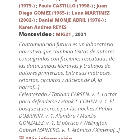
(1979-)
;
Paula CASTILLO (1998-)
;
Juan
Diego GOMEZ (1965-)
;
Luna MARTINEZ
(2002-)
;
Daniel MONJE ABRIL (1976-)
;
Karen Andrea REYES
Montevideo :
MIG21
,
2021
Contaminación futura es un laboratorio
narrativo que combina textos de autores
consagrados con ficciones rescatadas de
las datacumbas literarias y trabajos de
autores primerizos. Entre sus matraces,
retortas, circuitos y núcleos de IA, la
narra[...]
Celenterado / Tatiana CARSEN. v. 1. Lactar
para defenderse / Hank T. COHEN. v. 1. El
bosque que crece por las noches / Pablo
DOBRININ. v. 1. Alumbra / Maielis
GONZALEZ. v. 1. El pórtico / Wéllington
Gabriel MAINERO. v. 1. Atómico / Ximena[...]
Más información...