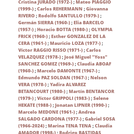
Cristina JURADO (1972-)
;
Mateo PIAGGIO
(1999-)
;
Carlos REHERMANN
;
Giovanna
RIVERO
;
Rodolfo SANTULLO (1979-)
;
Germán SIERRA (1960-)
;
Elia BARCELO
(1957-)
;
Horacio BOTTA (1980-)
;
OLYMPIA
FRICK (1960-)
;
Esther GONZALEZ DE LA
CERA (1961-)
;
Mauricio LOZA (1977-)
;
Víctor RAGGIO RISSO (1971-)
;
Carlos
VELAZQUEZ (1978-)
;
José Miguel "Yoss"
SANCHEZ GOMEZ (1969-)
;
Claudia ABOAF
(1960-)
;
Marcelo DAMONTE (1967-)
;
Edmundo PAZ SOLDAN (1967-)
;
Nelson
VERA (1978-)
;
Yadira ALVAREZ
BETANCOURT (1980-)
;
Martín BENTANCOR
(1979-)
;
Víctor GRIPPOLI (1983-)
;
Selene
HEKATE (1988-)
;
Jonatan LIPNER (1990-)
;
Marcelo MEDONE (1961-)
;
Andrea
SALGADO CARDONA (1977-)
;
Gabriel SOSA
(1966-2024)
;
Marina TENA TENA
;
Claudia
AMADOR (1998-)
;
Rodrigo BASTIDAS