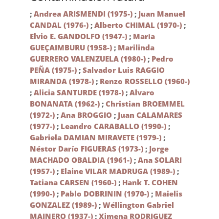
;
Andrea ARISMENDI (1975-)
;
Juan Manuel
CANDAL (1976-)
;
Alberto CHIMAL (1970-)
;
Elvio E. GANDOLFO (1947-)
;
María
GUEÇAIMBURU (1958-)
;
Marilinda
GUERRERO VALENZUELA (1980-)
;
Pedro
PEÑA (1975-)
;
Salvador Luis RAGGIO
MIRANDA (1978-)
;
Renzo ROSSELLO (1960-)
;
Alicia SANTURDE (1978-)
;
Alvaro
BONANATA (1962-)
;
Christian BROEMMEL
(1972-)
;
Ana BROGGIO
;
Juan CALAMARES
(1977-)
;
Leandro CARABALLO (1990-)
;
Gabriela DAMIAN MIRAVETE (1979-)
;
Néstor Darío FIGUERAS (1973-)
;
Jorge
MACHADO OBALDIA (1961-)
;
Ana SOLARI
(1957-)
;
Elaine VILAR MADRUGA (1989-)
;
Tatiana CARSEN (1960-)
;
Hank T. COHEN
(1990-)
;
Pablo DOBRININ (1970-)
;
Maielis
GONZALEZ (1989-)
;
Wéllington Gabriel
MAINERO (1937-)
;
Ximena RODRIGUEZ