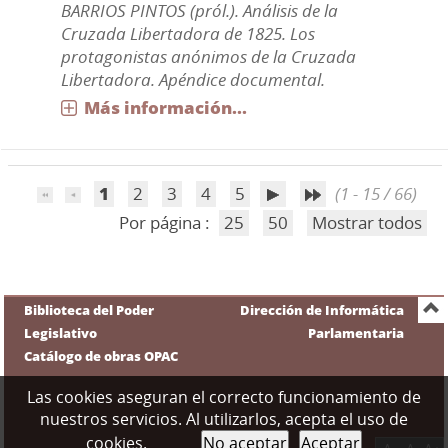
BARRIOS PINTOS (pról.). Análisis de la
Cruzada Libertadora de 1825. Los
protagonistas anónimos de la Cruzada
Libertadora. Apéndice documental.
Más información...
1
2
3
4
5
(1 - 15 / 66)
Por página :
25
50
Mostrar todos
Biblioteca del Poder
Dirección de Informática
Legislativo
Parlamentaria
Catálogo de obras OPAC
Las cookies aseguran el correcto funcionamiento de
nuestros servicios. Al utilizarlos, acepta el uso de
cookies.
No aceptar
Aceptar