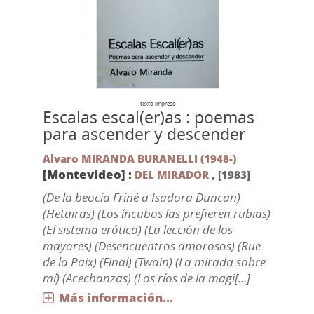
texto impreso
Escalas escal(er)as : poemas
para ascender y descender
Alvaro MIRANDA BURANELLI (1948-)
[Montevideo] :
DEL MIRADOR
,
[1983]
(De la beocia Friné a Isadora Duncan)
(Hetairas) (Los íncubos las prefieren rubias)
(El sistema erótico) (La lección de los
mayores) (Desencuentros amorosos) (Rue
de la Paix) (Final) (Twain) (La mirada sobre
mí) (Acechanzas) (Los ríos de la magi[...]
Más información...