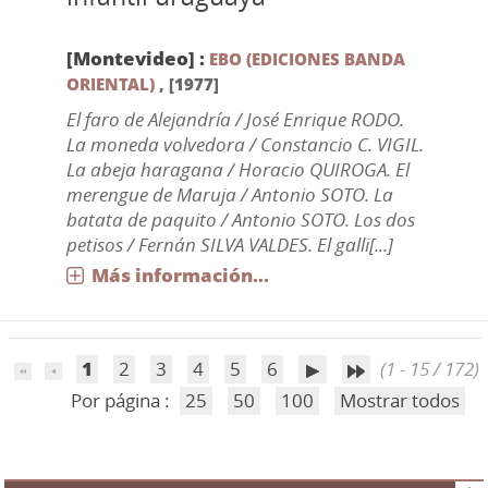
[Montevideo] :
EBO (EDICIONES BANDA
ORIENTAL)
,
[1977]
El faro de Alejandría / José Enrique RODO.
La moneda volvedora / Constancio C. VIGIL.
La abeja haragana / Horacio QUIROGA. El
merengue de Maruja / Antonio SOTO. La
batata de paquito / Antonio SOTO. Los dos
petisos / Fernán SILVA VALDES. El galli[...]
Más información...
1
2
3
4
5
6
(1 - 15 / 172)
Por página :
25
50
100
Mostrar todos