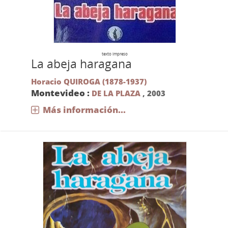
texto impreso
La abeja haragana
Horacio QUIROGA (1878-1937)
Montevideo :
DE LA PLAZA
,
2003
Más información...