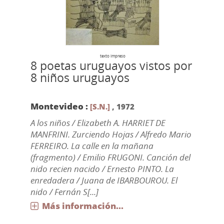
texto impreso
8 poetas uruguayos vistos por
8 niños uruguayos
Montevideo :
[S.N.]
,
1972
A los niños / Elizabeth A. HARRIET DE
MANFRINI. Zurciendo Hojas / Alfredo Mario
FERREIRO. La calle en la mañana
(fragmento) / Emilio FRUGONI. Canción del
nido recien nacido / Ernesto PINTO. La
enredadera / Juana de IBARBOUROU. El
nido / Fernán S[...]
Más información...