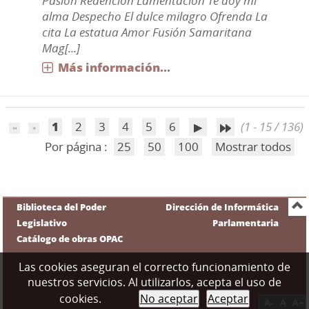
Pasión Redención Lamentación Te doy mi
alma Despecho El dulce milagro Ofrenda La
cita La estatua Amor Fusión Samaritana
Mag[...]
Más información...
1
2
3
4
5
6
(1 - 15 / 136)
Por página :
25
50
100
Mostrar todos
Biblioteca del Poder
Dirección de Informática
Legislativo
Parlamentaria
Catálogo de obras OPAC
Las cookies aseguran el correcto funcionamiento de
nuestros servicios. Al utilizarlos, acepta el uso de
cookies.
No aceptar
Aceptar
A-
A
A+