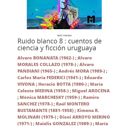
texto impreso
Ruido blanco 8 : cuentos de
ciencia y ficción uruguaya
Alvaro BONANATA (1962-)
;
Alvaro
MORALES COLLAZO (1978-)
;
Alvaro
PANDIANI (1965-)
;
Andrés MORA (1989-)
;
Carlos María FEDERICI (1941-)
;
Eduardo
VIVONA
;
Horacio BOTTA (1980-)
;
María
Celeste MEDINA (1958-)
;
Miguel AROCENA
;
Mónica MARCHESKY (1959-)
;
Ramiro
SANCHIZ (1978-)
;
Raúl MONTERO
BUSTAMANTE (1881-1958)
;
Ximena R.
MOLINARI (1979-)
;
Dioni ARROYO MERINO
(1971-)
;
Maielis GONZALEZ (1989-)
;
María