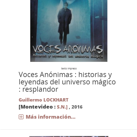
texto impreso
Voces Anónimas : historias y
leyendas del universo mágico
: resplandor
Guillermo LOCKHART
[Montevideo :
S.N.]
,
2016
Más información...