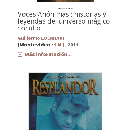
texto impreso
Voces Anónimas : historias y
leyendas del universo mágico
: oculto
Guillermo LOCKHART
[Montevideo :
S.N.]
,
2011
Más información...