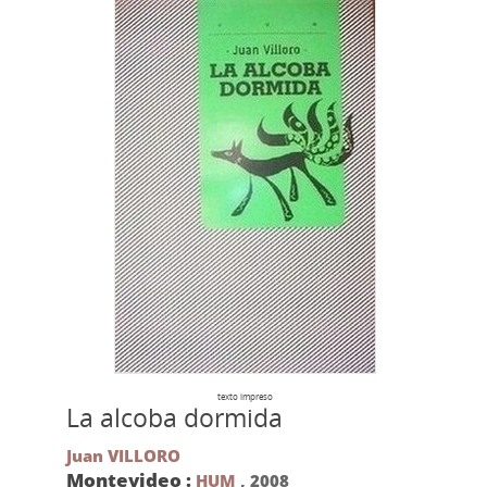
texto impreso
La alcoba dormida
Juan VILLORO
Montevideo :
HUM
,
2008