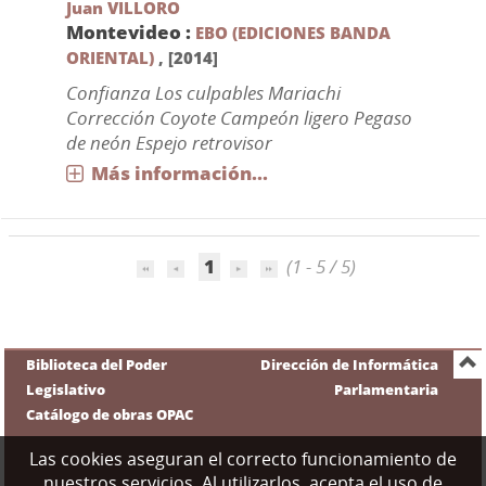
Juan VILLORO
Montevideo :
EBO (EDICIONES BANDA
ORIENTAL)
,
[2014]
Confianza Los culpables Mariachi
Corrección Coyote Campeón ligero Pegaso
de neón Espejo retrovisor
Más información...
1
(1 - 5 / 5)
Biblioteca del Poder
Dirección de Informática
Legislativo
Parlamentaria
Catálogo de obras OPAC
Las cookies aseguran el correcto funcionamiento de
nuestros servicios. Al utilizarlos, acepta el uso de