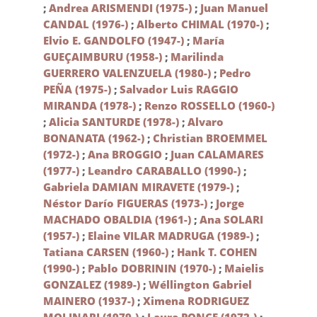
;
Andrea ARISMENDI (1975-)
;
Juan Manuel
CANDAL (1976-)
;
Alberto CHIMAL (1970-)
;
Elvio E. GANDOLFO (1947-)
;
María
GUEÇAIMBURU (1958-)
;
Marilinda
GUERRERO VALENZUELA (1980-)
;
Pedro
PEÑA (1975-)
;
Salvador Luis RAGGIO
MIRANDA (1978-)
;
Renzo ROSSELLO (1960-)
;
Alicia SANTURDE (1978-)
;
Alvaro
BONANATA (1962-)
;
Christian BROEMMEL
(1972-)
;
Ana BROGGIO
;
Juan CALAMARES
(1977-)
;
Leandro CARABALLO (1990-)
;
Gabriela DAMIAN MIRAVETE (1979-)
;
Néstor Darío FIGUERAS (1973-)
;
Jorge
MACHADO OBALDIA (1961-)
;
Ana SOLARI
(1957-)
;
Elaine VILAR MADRUGA (1989-)
;
Tatiana CARSEN (1960-)
;
Hank T. COHEN
(1990-)
;
Pablo DOBRININ (1970-)
;
Maielis
GONZALEZ (1989-)
;
Wéllington Gabriel
MAINERO (1937-)
;
Ximena RODRIGUEZ
MOLINARI (1979-)
;
Laura PONCE (1972-)
;