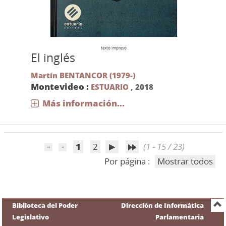
texto impreso
El inglés
Martín BENTANCOR (1979-)
Montevideo :
ESTUARIO
,
2018
Más información...
1
2
(1 - 15 / 23)
Por página :
Mostrar todos
Biblioteca del Poder
Dirección de Informática
Legislativo
Parlamentaria