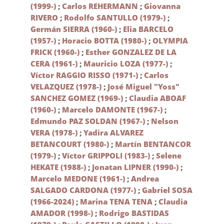
(1999-)
;
Carlos REHERMANN
;
Giovanna
RIVERO
;
Rodolfo SANTULLO (1979-)
;
Germán SIERRA (1960-)
;
Elia BARCELO
(1957-)
;
Horacio BOTTA (1980-)
;
OLYMPIA
FRICK (1960-)
;
Esther GONZALEZ DE LA
CERA (1961-)
;
Mauricio LOZA (1977-)
;
Víctor RAGGIO RISSO (1971-)
;
Carlos
VELAZQUEZ (1978-)
;
José Miguel "Yoss"
SANCHEZ GOMEZ (1969-)
;
Claudia ABOAF
(1960-)
;
Marcelo DAMONTE (1967-)
;
Edmundo PAZ SOLDAN (1967-)
;
Nelson
VERA (1978-)
;
Yadira ALVAREZ
BETANCOURT (1980-)
;
Martín BENTANCOR
(1979-)
;
Víctor GRIPPOLI (1983-)
;
Selene
HEKATE (1988-)
;
Jonatan LIPNER (1990-)
;
Marcelo MEDONE (1961-)
;
Andrea
SALGADO CARDONA (1977-)
;
Gabriel SOSA
(1966-2024)
;
Marina TENA TENA
;
Claudia
AMADOR (1998-)
;
Rodrigo BASTIDAS