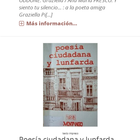
ODDONE. Graziella / Ana María FRESCO. Y
siento tu silencio... : a la poeta amiga
Graziella Pi[...]
Más información...
texto impreso
Poesía ciudadana y lunfarda