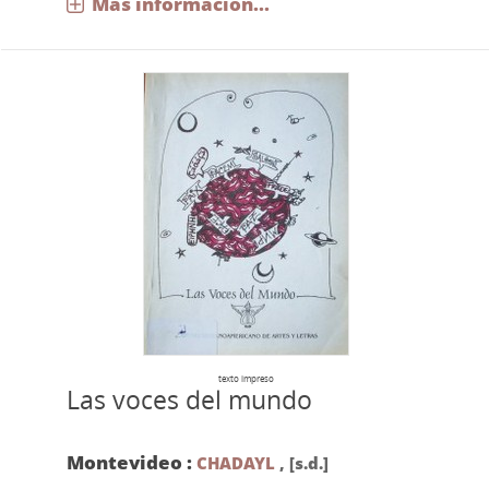
Más información...
texto impreso
Las voces del mundo
Montevideo :
CHADAYL
,
[s.d.]