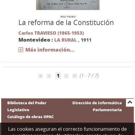
texto impreso
La reforma de la Constitución
Carlos TRAVIESO (1865-1953)
Montevideo :
LA RURAL
,
1911
Más información...
1
(1 - 7 / 7)
Biblioteca del Poder
Dirección de Informática
Legislativo
Parlamentaria
Catálogo de obras OPAC
Las cookies aseguran el correcto funcionamiento de