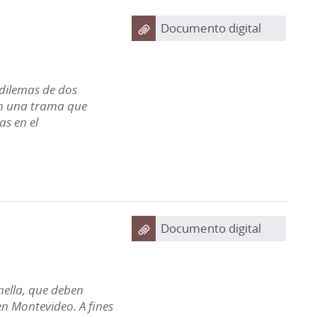
Documento digital
 dilemas de dos
 en una trama que
as en el
Documento digital
nella, que deben
en Montevideo. A fines