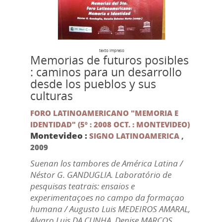
texto impreso
Memorias de futuros posibles
: caminos para un desarrollo
desde los pueblos y sus
culturas
FORO LATINOAMERICANO "MEMORIA E
IDENTIDAD" (5º : 2008 OCT. : MONTEVIDEO)
Montevideo :
SIGNO LATINOAMERICA
,
2009
Suenan los tambores de América Latina /
Néstor G. GANDUGLIA. Laboratório de
pesquisas teatrais: ensaios e
experimentaçoes no campo da formaçao
humana / Augusto Luis MEDEIROS AMARAL,
Alvaro Luis DA CUNHA, Denise MARCOS