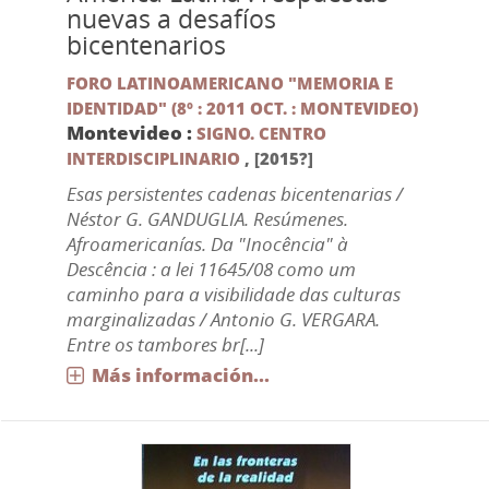
nuevas a desafíos
bicentenarios
FORO LATINOAMERICANO "MEMORIA E
IDENTIDAD" (8º : 2011 OCT. : MONTEVIDEO)
Montevideo :
SIGNO. CENTRO
INTERDISCIPLINARIO
,
[2015?]
Esas persistentes cadenas bicentenarias /
Néstor G. GANDUGLIA. Resúmenes.
Afroamericanías. Da "Inocência" à
Descência : a lei 11645/08 como um
caminho para a visibilidade das culturas
marginalizadas / Antonio G. VERGARA.
Entre os tambores br[...]
Más información...