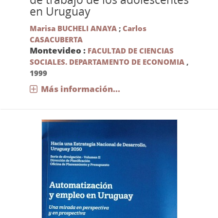
en Uruguay
Marisa BUCHELI ANAYA
;
Carlos
CASACUBERTA
Montevideo :
FACULTAD DE CIENCIAS
SOCIALES. DEPARTAMENTO DE ECONOMIA
,
1999
Más información...