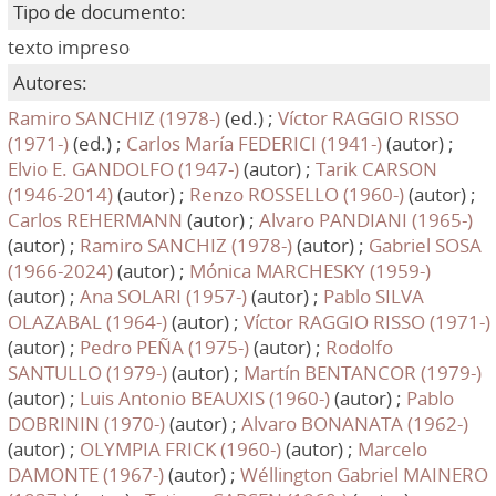
Tipo de documento:
texto impreso
Autores:
Ramiro SANCHIZ (1978-)
(ed.) ;
Víctor RAGGIO RISSO
(1971-)
(ed.) ;
Carlos María FEDERICI (1941-)
(autor) ;
Elvio E. GANDOLFO (1947-)
(autor) ;
Tarik CARSON
(1946-2014)
(autor) ;
Renzo ROSSELLO (1960-)
(autor) ;
Carlos REHERMANN
(autor) ;
Alvaro PANDIANI (1965-)
(autor) ;
Ramiro SANCHIZ (1978-)
(autor) ;
Gabriel SOSA
(1966-2024)
(autor) ;
Mónica MARCHESKY (1959-)
(autor) ;
Ana SOLARI (1957-)
(autor) ;
Pablo SILVA
OLAZABAL (1964-)
(autor) ;
Víctor RAGGIO RISSO (1971-)
(autor) ;
Pedro PEÑA (1975-)
(autor) ;
Rodolfo
SANTULLO (1979-)
(autor) ;
Martín BENTANCOR (1979-)
(autor) ;
Luis Antonio BEAUXIS (1960-)
(autor) ;
Pablo
DOBRININ (1970-)
(autor) ;
Alvaro BONANATA (1962-)
(autor) ;
OLYMPIA FRICK (1960-)
(autor) ;
Marcelo
DAMONTE (1967-)
(autor) ;
Wéllington Gabriel MAINERO