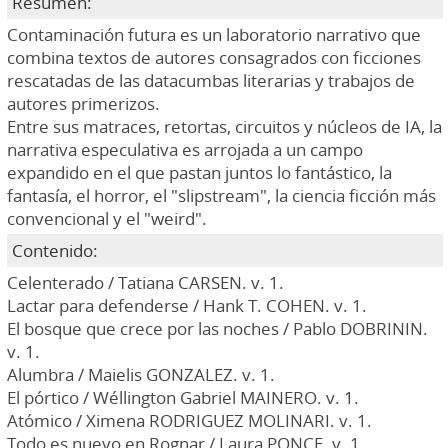
Resumen:
Contaminación futura es un laboratorio narrativo que
combina textos de autores consagrados con ficciones
rescatadas de las datacumbas literarias y trabajos de
autores primerizos.
Entre sus matraces, retortas, circuitos y núcleos de IA, la
narrativa especulativa es arrojada a un campo
expandido en el que pastan juntos lo fantástico, la
fantasía, el horror, el "slipstream", la ciencia ficción más
convencional y el "weird".
Contenido:
Celenterado / Tatiana CARSEN. v. 1.
Lactar para defenderse / Hank T. COHEN. v. 1.
El bosque que crece por las noches / Pablo DOBRININ.
v. 1.
Alumbra / Maielis GONZALEZ. v. 1.
El pórtico / Wéllington Gabriel MAINERO. v. 1.
Atómico / Ximena RODRIGUEZ MOLINARI. v. 1.
Todo es nuevo en Rognar / Laura PONCE. v. 1.