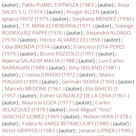
(autor) ;
Pablo RUMEL ESPINOZA (1983-)
(autor) ;
Rosa
SALAS S.G. (1974-)
(autor) ;
Ansgar ALLEN
(autor) ;
Ignacio FRITZ (1979-)
(autor) ;
Stephany MENDEZ (1990-)
(autor) ;
T.P. MIRA-ECHEVERRIA (1971-)
(autor) ;
Solange
RODRIGUEZ PAPPE (1976-)
(autor) ;
Alejandro ALONSO
(1970-)
(autor) ;
Héctor ALVAREZ (?) (1958-)
(autor) ;
Libia BRENDA (1974-)
(autor) ;
Francisco JOTA-PEREZ
(1979-)
(autor) ;
Bruno POZZOLO (1991-)
(autor) ;
Malena SALAZAR MACIA (1988-)
(autor) ;
Luis Carlos
BARRAGAN (1988-)
(autor) ;
Amy IRELAND (1981-)
(autor) ;
Cristina JURADO (1972-)
(autor) ;
Mateo
PIAGGIO (1999-)
(autor) ;
Germán SIERRA (1960-)
(autor)
;
Marcelo MEDONE (1961-)
(autor) ;
Elia BARCELO
(1957-)
(autor) ;
Esther GONZALEZ DE LA CERA (1961-)
(autor) ;
Mauricio LOZA (1977-)
(autor) ;
Carlos
VELAZQUEZ (1978-)
(autor) ;
José Miguel "Yoss"
SANCHEZ GOMEZ (1969-)
(autor) ;
Nelson VERA (1978-)
(autor) ;
Yadira ALVAREZ BETANCOURT (1980-)
(autor) ;
Víctor GRIPPOLI (1983-)
(autor) ;
Jonatan LIPNER (1990-)