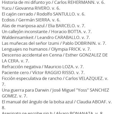
Historia de mi difunto yo / Carlos REHERMANN. v. 6.
Yucu / Giovanna RIVERO. v. 6.
El cajón cerrado / Rodolfo SANTULLO. v. 6.
Ecdisis / Germán SIERRA. v. 6.
Alas de mariposa azul / Elia BARCELO. v. 7.
Un callejón inconstante / Horacio BOTTA. v. 7.
Waldeinsamkeit / Leandro CARABALLO. v. 7.
Las muñecas del señor Izumi / Pablo DOBRININ. v. 7.
Lenguajes no humanos / Olympia FRICK. v. 7.
Descenso accidental en Cenna / Esther GONZALEZ DE
LA CERA. v. 7.
Refracción negativa / Mauricio LOZA. v. 7.
Paciente cero / Víctor RAGGIO RISSO. v. 7.
Ficción especulativa de rancho / Carlos VELAZQUEZ. v.
7.
Una guerra para Darwin / José Miguel "Yoss" SANCHEZ
GOMEZ. v. 7.
El manual del ángulo de la bolsa azul / Claudia ABOAF. v.
8.
Asesinato se escribe sin h / Alvaro BONANATA. v. 8.