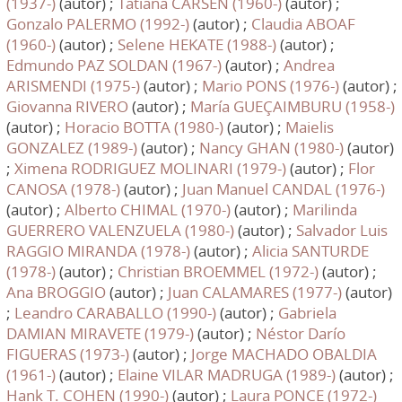
(1937-)
(autor) ;
Tatiana CARSEN (1960-)
(autor) ;
Gonzalo PALERMO (1992-)
(autor) ;
Claudia ABOAF
(1960-)
(autor) ;
Selene HEKATE (1988-)
(autor) ;
Edmundo PAZ SOLDAN (1967-)
(autor) ;
Andrea
ARISMENDI (1975-)
(autor) ;
Mario PONS (1976-)
(autor) ;
Giovanna RIVERO
(autor) ;
María GUEÇAIMBURU (1958-)
(autor) ;
Horacio BOTTA (1980-)
(autor) ;
Maielis
GONZALEZ (1989-)
(autor) ;
Nancy GHAN (1980-)
(autor)
;
Ximena RODRIGUEZ MOLINARI (1979-)
(autor) ;
Flor
CANOSA (1978-)
(autor) ;
Juan Manuel CANDAL (1976-)
(autor) ;
Alberto CHIMAL (1970-)
(autor) ;
Marilinda
GUERRERO VALENZUELA (1980-)
(autor) ;
Salvador Luis
RAGGIO MIRANDA (1978-)
(autor) ;
Alicia SANTURDE
(1978-)
(autor) ;
Christian BROEMMEL (1972-)
(autor) ;
Ana BROGGIO
(autor) ;
Juan CALAMARES (1977-)
(autor)
;
Leandro CARABALLO (1990-)
(autor) ;
Gabriela
DAMIAN MIRAVETE (1979-)
(autor) ;
Néstor Darío
FIGUERAS (1973-)
(autor) ;
Jorge MACHADO OBALDIA
(1961-)
(autor) ;
Elaine VILAR MADRUGA (1989-)
(autor) ;
Hank T. COHEN (1990-)
(autor) ;
Laura PONCE (1972-)