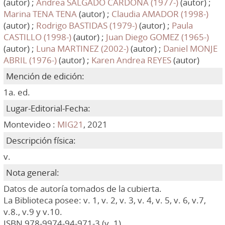
(autor) ;
Andrea SALGADO CARDONA (1977-)
(autor) ;
Marina TENA TENA
(autor) ;
Claudia AMADOR (1998-)
(autor) ;
Rodrigo BASTIDAS (1979-)
(autor) ;
Paula
CASTILLO (1998-)
(autor) ;
Juan Diego GOMEZ (1965-)
(autor) ;
Luna MARTINEZ (2002-)
(autor) ;
Daniel MONJE
ABRIL (1976-)
(autor) ;
Karen Andrea REYES
(autor)
Mención de edición:
1a. ed.
Lugar-Editorial-Fecha:
Montevideo :
MIG21
, 2021
Descripción física:
v.
Nota general:
Datos de autoría tomados de la cubierta.
La Biblioteca posee: v. 1, v. 2, v. 3, v. 4, v. 5, v. 6, v.7,
v.8., v.9 y v.10.
ISBN 978-9974-94-971-3 (v. 1).