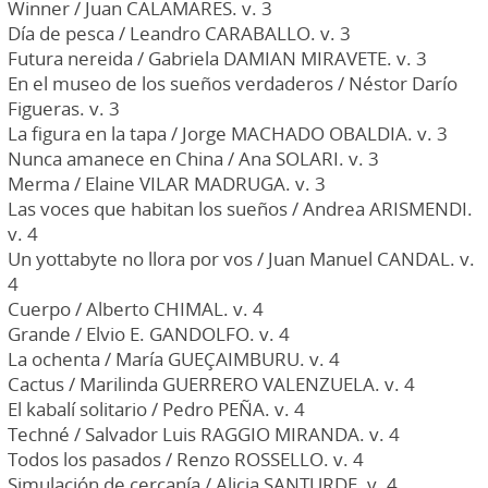
Winner / Juan CALAMARES. v. 3
Día de pesca / Leandro CARABALLO. v. 3
Futura nereida / Gabriela DAMIAN MIRAVETE. v. 3
En el museo de los sueños verdaderos / Néstor Darío
Figueras. v. 3
La figura en la tapa / Jorge MACHADO OBALDIA. v. 3
Nunca amanece en China / Ana SOLARI. v. 3
Merma / Elaine VILAR MADRUGA. v. 3
Las voces que habitan los sueños / Andrea ARISMENDI.
v. 4
Un yottabyte no llora por vos / Juan Manuel CANDAL. v.
4
Cuerpo / Alberto CHIMAL. v. 4
Grande / Elvio E. GANDOLFO. v. 4
La ochenta / María GUEÇAIMBURU. v. 4
Cactus / Marilinda GUERRERO VALENZUELA. v. 4
El kabalí solitario / Pedro PEÑA. v. 4
Techné / Salvador Luis RAGGIO MIRANDA. v. 4
Todos los pasados / Renzo ROSSELLO. v. 4
Simulación de cercanía / Alicia SANTURDE. v. 4