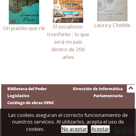
Laura y Clotilde
El socialismo
Un pueblo que ríe
triunfante : lo que
será mi país
dentro de 200
años
Biblioteca del Poder
Dirección de Informática
Legislativo
Parlamentaria
Catálogo de obras OPAC
Las cookies aseguran el correcto funcionamiento de
nuestros servicios. Al utilizarlos, acepta el uso de
cookies.
No aceptar
Aceptar
A-
A
A+