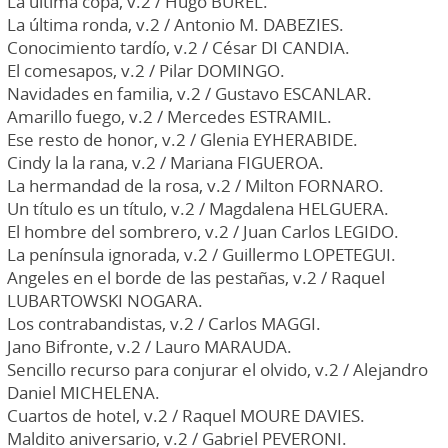
La última copa, v.2 / Hugo BUREL.
La última ronda, v.2 / Antonio M. DABEZIES.
Conocimiento tardío, v.2 / César DI CANDIA.
El comesapos, v.2 / Pilar DOMINGO.
Navidades en familia, v.2 / Gustavo ESCANLAR.
Amarillo fuego, v.2 / Mercedes ESTRAMIL.
Ese resto de honor, v.2 / Glenia EYHERABIDE.
Cindy la la rana, v.2 / Mariana FIGUEROA.
La hermandad de la rosa, v.2 / Milton FORNARO.
Un título es un título, v.2 / Magdalena HELGUERA.
El hombre del sombrero, v.2 / Juan Carlos LEGIDO.
La península ignorada, v.2 / Guillermo LOPETEGUI.
Angeles en el borde de las pestañas, v.2 / Raquel
LUBARTOWSKI NOGARA.
Los contrabandistas, v.2 / Carlos MAGGI.
Jano Bifronte, v.2 / Lauro MARAUDA.
Sencillo recurso para conjurar el olvido, v.2 / Alejandro
Daniel MICHELENA.
Cuartos de hotel, v.2 / Raquel MOURE DAVIES.
Maldito aniversario, v.2 / Gabriel PEVERONI.