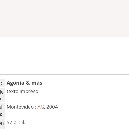
Agonía & más
 :
texto impreso
de
:
Montevideo :
AG
, 2004
l-
:
57 p. : il.
ón