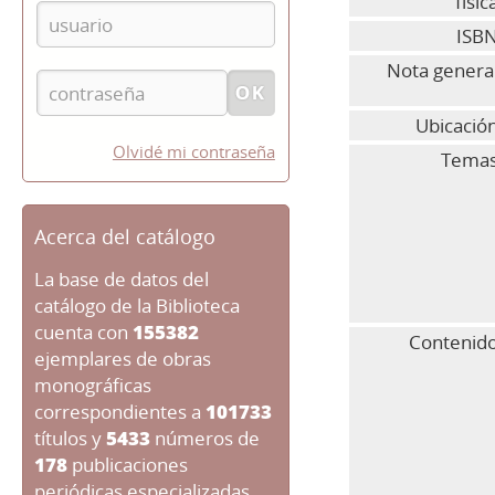
físic
ISBN
Nota general
Ubicació
Olvidé mi contraseña
Temas
Acerca del catálogo
La base de datos del
catálogo de la Biblioteca
cuenta con
155382
Contenido
ejemplares de obras
monográficas
correspondientes a
101733
títulos y
5433
números de
178
publicaciones
periódicas especializadas.