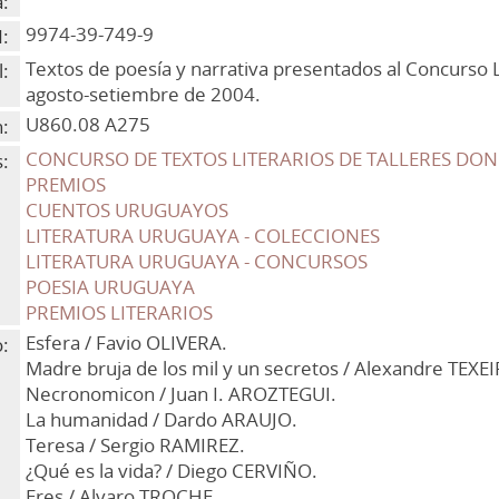
a:
9974-39-749-9
:
Textos de poesía y narrativa presentados al Concurso L
:
agosto-setiembre de 2004.
U860.08 A275
n:
CONCURSO DE TEXTOS LITERARIOS DE TALLERES DON B
:
PREMIOS
CUENTOS URUGUAYOS
LITERATURA URUGUAYA - COLECCIONES
LITERATURA URUGUAYA - CONCURSOS
POESIA URUGUAYA
PREMIOS LITERARIOS
Esfera / Favio OLIVERA.
:
Madre bruja de los mil y un secretos / Alexandre TEXEI
Necronomicon / Juan I. AROZTEGUI.
La humanidad / Dardo ARAUJO.
Teresa / Sergio RAMIREZ.
¿Qué es la vida? / Diego CERVIÑO.
Eres / Alvaro TROCHE.