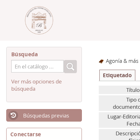
Búsqueda
Agonía & más
Etiquetado
Ver más opciones de
búsqueda
Título
Tipo 
documento
Búsquedas previas
Lugar-Editoria
Fecha
Descripci
Conectarse