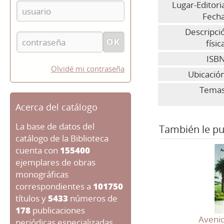
Lugar-Editoria
Fecha
Descripci
físic
ISBN
Olvidé mi contraseña
Ubicació
Temas
Acerca del catálogo
La base de datos del
También le pu
catálogo de la Biblioteca
cuenta con
155400
ejemplares de obras
monográficas
correspondientes a
101750
títulos y
5433
números de
178
publicaciones
Aveni
periódicas especializadas.