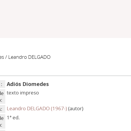
es
/ Leandro DELGADO
Adiós Diomedes
 :
texto impreso
de
:
Leandro DELGADO (1967-)
(autor)
:
1ª ed.
de
n: