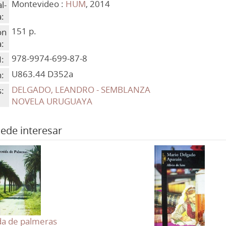
Montevideo :
HUM
, 2014
l-
:
151 p.
ón
a:
978-9974-699-87-8
:
U863.44 D352a
n:
DELGADO, LEANDRO - SEMBLANZA
:
NOVELA URUGUAYA
ede interesar
da de palmeras