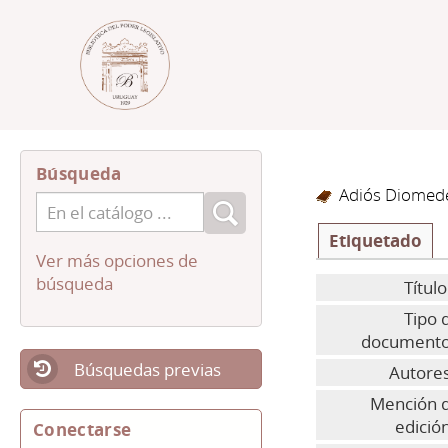
Búsqueda
Adiós Diomed
Etiquetado
Ver más opciones de
búsqueda
Título
Tipo 
documento
Búsquedas previas
Autores
Mención 
edició
Conectarse