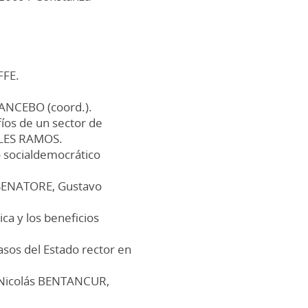
FFE.
 MANCEBO (coord.).
fíos de un sector de
ALES RAMOS.
 socialdemocrático
s SENATORE, Gustavo
ca y los beneficios
asos del Estado rector en
/ Nicolás BENTANCUR,