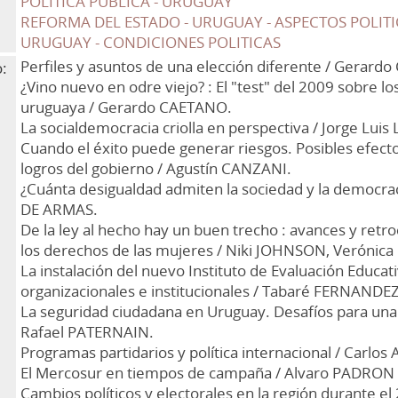
POLITICA PUBLICA - URUGUAY
REFORMA DEL ESTADO - URUGUAY - ASPECTOS POLIT
URUGUAY - CONDICIONES POLITICAS
Perfiles y asuntos de una elección diferente / Gerard
:
¿Vino nuevo en odre viejo? : El "test" del 2009 sobre lo
uruguaya / Gerardo CAETANO.
La socialdemocracia criolla en perspectiva / Jorge Lui
Cuando el éxito puede generar riesgos. Posibles efecto
logros del gobierno / Agustín CANZANI.
¿Cuánta desigualdad admiten la sociedad y la democra
DE ARMAS.
De la ley al hecho hay un buen trecho : avances y retr
los derechos de las mujeres / Niki JOHNSON, Veróni
La instalación del nuevo Instituto de Evaluación Educat
organizacionales e institucionales / Tabaré FERNAND
La seguridad ciudadana en Uruguay. Desafíos para una p
Rafael PATERNAIN.
Programas partidarios y política internacional / Carlos
El Mercosur en tiempos de campaña / Alvaro PADRO
Cambios políticos y electorales en la región durante e