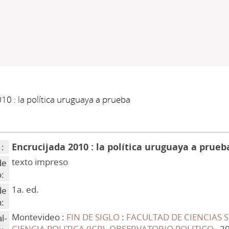
10 : la política uruguaya a prueba
Encrucijada 2010 : la política uruguaya a prueb
 :
texto impreso
de
:
1a. ed.
de
n:
Montevideo :
FIN DE SIGLO
:
FACULTAD DE CIENCIAS S
l-
CIENCIA POLITICA (ICP). OBSERVATORIO POLITICO
, 2