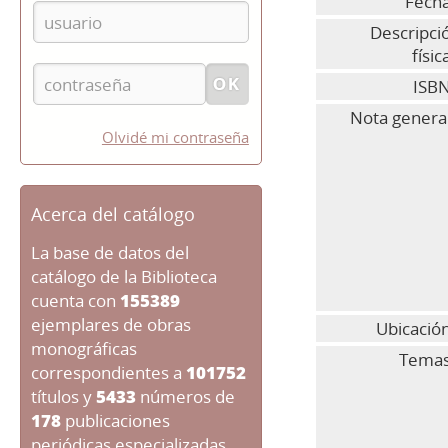
Fecha
Descripci
físic
ISBN
Nota general
Olvidé mi contraseña
Acerca del catálogo
La base de datos del
catálogo de la Biblioteca
cuenta con
155389
ejemplares de obras
Ubicació
monográficas
Temas
correspondientes a
101752
títulos y
5433
números de
178
publicaciones
periódicas especializadas.