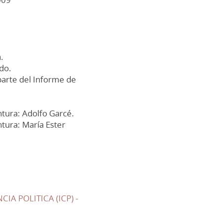
.
ndo.
parte del Informe de
tura: Adolfo Garcé.
tura: María Ester
IA POLITICA (ICP) -