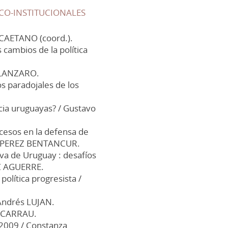
ICO-INSTITUCIONALES
o CAETANO (coord.).
s cambios de la política
s LANZARO.
s paradojales de los
cia uruguayas? / Gustavo
ocesos en la defensa de
ca PEREZ BENTANCUR.
iva de Uruguay : desafíos
EZ AGUERRE.
olítica progresista /
 Andrés LUJAN.
N CARRAU.
l 2009 / Constanza