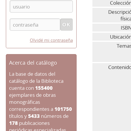
Colecció
Descripci
físic
ISBN
Ubicació
Olvidé mi contraseña
Temas
Acerca del catálogo
Contenido
La base de datos del
catálogo de la Biblioteca
cuenta con
155400
ejemplares de obras
monográficas
correspondientes a
101750
títulos y
5433
números de
178
publicaciones
periódicas especializadas.