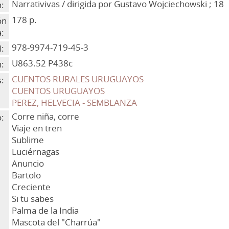
Narrativivas / dirigida por Gustavo Wojciechowski ; 18
n:
178 p.
ón
a:
978-9974-719-45-3
:
U863.52 P438c
n:
CUENTOS RURALES URUGUAYOS
:
CUENTOS URUGUAYOS
PEREZ, HELVECIA - SEMBLANZA
Corre niña, corre
:
Viaje en tren
Sublime
Luciérnagas
Anuncio
Bartolo
Creciente
Si tu sabes
Palma de la India
Mascota del "Charrúa"