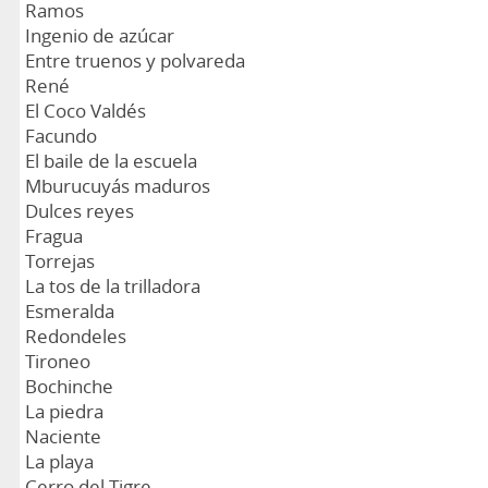
Ramos
Ingenio de azúcar
Entre truenos y polvareda
René
El Coco Valdés
Facundo
El baile de la escuela
Mburucuyás maduros
Dulces reyes
Fragua
Torrejas
La tos de la trilladora
Esmeralda
Redondeles
Tironeo
Bochinche
La piedra
Naciente
La playa
Cerro del Tigre