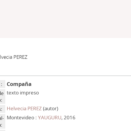
lvecia PEREZ
Compaña
 :
texto impreso
de
:
Helvecia PEREZ
(autor)
:
Montevideo :
YAUGURU
, 2016
l-
: