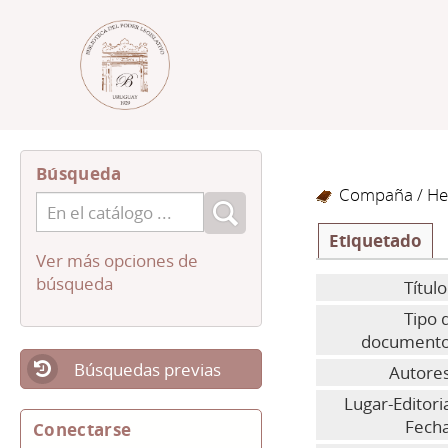
Búsqueda
Compaña
/ He
Etiquetado
Ver más opciones de
búsqueda
Título
Tipo 
documento
Búsquedas previas
Autores
Lugar-Editoria
Fecha
Conectarse