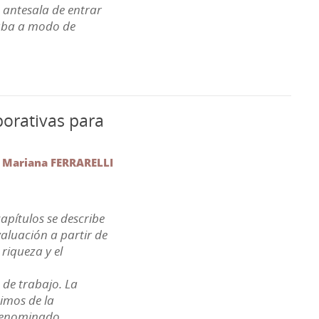
 antesala de entrar
taba a modo de
borativas para
;
Mariana FERRARELLI
apítulos se describe
aluación a partir de
riqueza y el
 de trabajo. La
cimos de la
 denominado