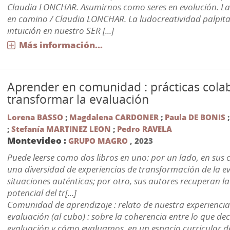
Claudia LONCHAR. Asumirnos como seres en evolución. La
en camino / Claudia LONCHAR. La ludocreatividad palpi
intuición en nuestro SER [...]
Más información...
Aprender en comunidad : prácticas cola
transformar la evaluación
Lorena BASSO
;
Magdalena CARDONER
;
Paula DE BONIS
;
Stefanía MARTINEZ LEON
;
Pedro RAVELA
Montevideo :
GRUPO MAGRO
,
2023
Puede leerse como dos libros en uno: por un lado, en sus c
una diversidad de experiencias de transformación de la ev
situaciones auténticas; por otro, sus autores recuperan la 
potencial del tr[...]
Comunidad de aprendizaje : relato de nuestra experiencia
evaluación (al cubo) : sobre la coherencia entre lo que de
evaluación y cómo evaluamos, en un espacio curricular