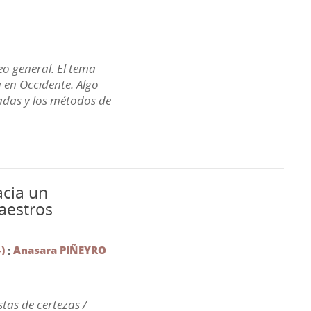
eo general. El tema
 en Occidente. Algo
adas y los métodos de
acia un
aestros
)
;
Anasara PIÑEYRO
tas de certezas /