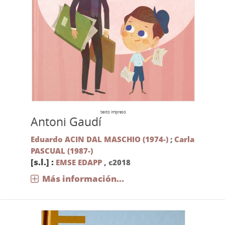
texto impreso
Antoni Gaudí
Eduardo ACIN DAL MASCHIO (1974-)
;
Carla
PASCUAL (1987-)
[s.l.] :
EMSE EDAPP
,
c2018
Más información...