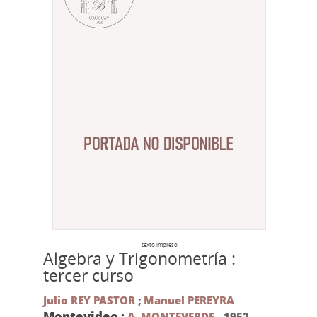
texto impreso
Algebra y Trigonometría :
tercer curso
Julio REY PASTOR
;
Manuel PEREYRA
Montevideo :
A. MONTEVERDE
,
1952