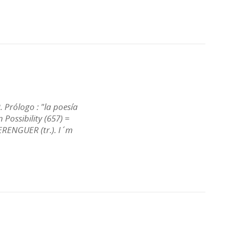
 Prólogo : "la poesía
 Possibility (657) =
ERENGUER (tr.). I´m