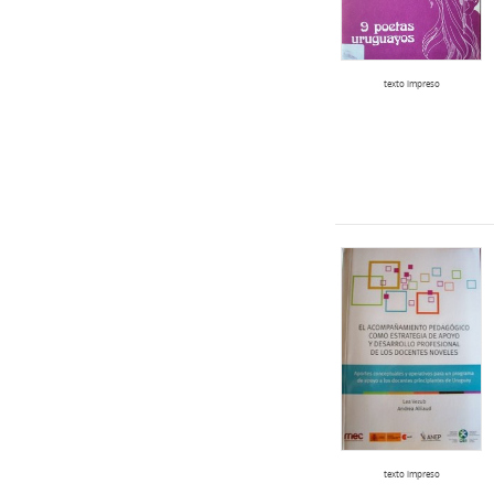
texto impreso
texto impreso