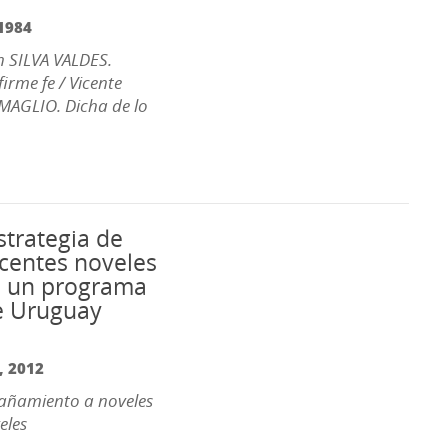
1984
n SILVA VALDES.
irme fe / Vicente
MAGLIO. Dicha de lo
trategia de
ocentes noveles
ra un programa
de Uruguay
,
2012
pañamiento a noveles
eles