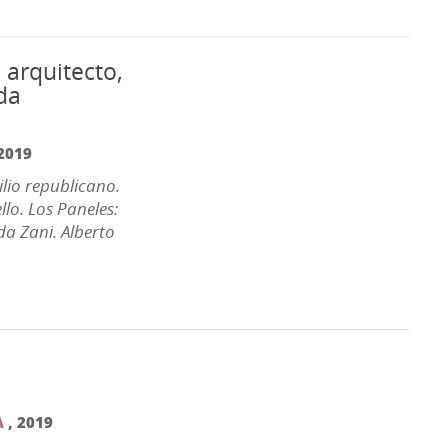
 arquitecto,
rda
2019
ilio republicano.
llo. Los Paneles:
da Zani. Alberto
A
,
2019