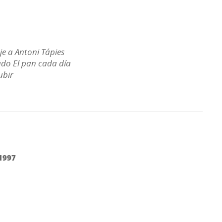
je a Antoni Tápies
cado El pan cada día
ubir
1997