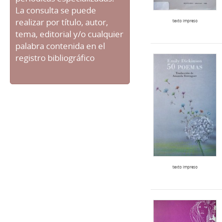
La consulta se puede
realizar por título, autor,
texto impreso
tema, editorial y/o cualquier
palabra contenida en el
registro bibliográfico
texto impreso